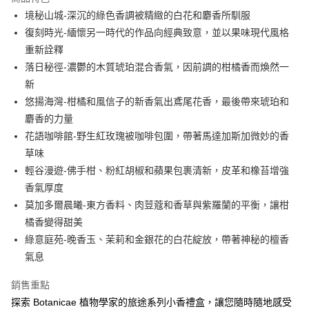
合作金庫商業銀行
第一商業銀行
超商取貨付款
境秘山城-深沉的綠色香調被精緻的白花和麝香所馴服
華南商業銀行
彰化商業銀行
復刻時光-緬懷另一時代的作品向經典致意，並以果味現代風格
LINE Pay
上海商業儲蓄銀行
台北富邦商業銀行
國泰世華商業銀行
兆豐國際商業銀行
重新詮釋
街口支付
臺灣中小企業銀行
台中商業銀行
落日秘徑-濃鬱的木質琥珀混合香氣，因前調的柑橘香而煥然一
匯豐（台灣）商業銀行
華泰商業銀行
新
悠遊付
聯邦商業銀行
遠東國際商業銀行
悠揚海灣-柑橘和風信子的新香氣出鳶尾花香，最後帶來琥珀和
元大商業銀行
永豐商業銀行
全盈+PAY
麝香的力量
玉山商業銀行
星展（台灣）商業銀行
花語咖啡館-野生紅玫瑰被咖啡包圍，帶著馬達加斯加微妙的香
台新國際商業銀行
中國信託商業銀行
AFTEE先享後付
台灣樂天信用卡公司
草味
相關說明
【關於「AFTEE先享後付」】
輕谷漫遊-佛手柑、粉紅胡椒和蘋果包裹清新，皮革和橡苔增強
ATM付款
AFTEE先享後付是「在收到商品之後才付款」的支付方式。 讓您購物簡單
香氣厚度
便利好安心！
莫加多爾晨曦-東方香料、肉荳蔻和香草與紫羅蘭的平衡，讓柑
１．簡單：不需註冊會員、不需綁卡、不需儲值。
運送方式
２．便利：只要手機號碼，簡訊認證，即可結帳。
橘香變得甜美
３．安心：先確認商品／服務後，再付款。
全家取貨付款
綠意庭苑-晚香玉、茉莉和金銀花的白花綻放，帶著神秘的檀香
每筆NT$80，滿NT$1,000(含以上)免運費
【「AFTEE先享後付」結帳流程】
氣息
１．於結帳方式選擇「AFTEE先享後付」後，將跳轉至「AFTEE先享後付」
付款後全家取貨
結帳頁面，進行簡訊認證並確認金額後，即可完成結帳。
銷售重點
２．訂單成立數日內，您將收到繳費通知簡訊。
每筆NT$80，滿NT$1,000(含以上)免運費
探索 Botanicae 植物學家的旅途系列小香禮盒，讓您隨時隨地感受
３．收到繳費通知簡訊後14天內，點擊此簡訊中的連結，可透過四大超商／