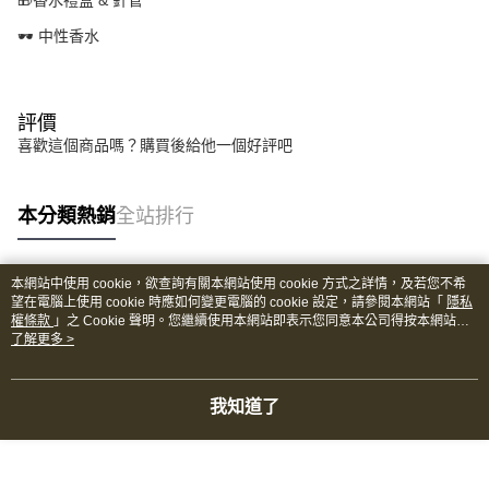
🎁香水禮盒 & 針管
🕶️ 中性香水
評價
喜歡這個商品嗎？購買後給他一個好評吧
本分類熱銷
全站排行
本網站中使用 cookie，欲查詢有關本網站使用 cookie 方式之詳情，及若您不希
熱門標籤
望在電腦上使用 cookie 時應如何變更電腦的 cookie 設定，請參閱本網站「
隱私
權條款
」之 Cookie 聲明。您繼續使用本網站即表示您同意本公司得按本網站使
用條款之 Cookie 聲明使用 cookie。
了解更多 >
我知道了