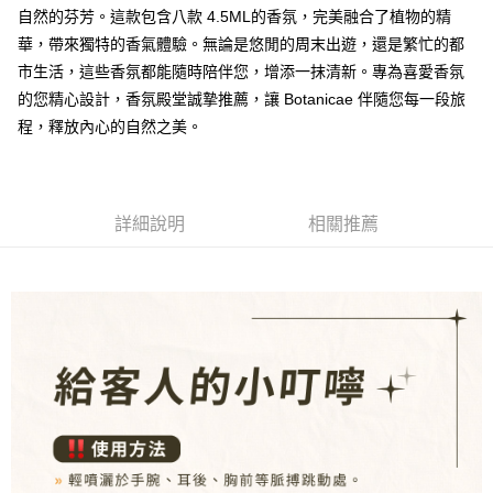
ATM／網路銀行／等多元方式進行付款，方視為交易完成。
自然的芬芳。這款包含八款 4.5ML的香氛，完美融合了植物的精
7-11取貨付款
※ 請注意：結帳手續完成當下不需立刻繳費，但若您需要取消訂單，請聯絡
華，帶來獨特的香氣體驗。無論是悠閒的周末出遊，還是繁忙的都
每筆NT$80，滿NT$1,000(含以上)免運費
購買商品的店家。未經商家同意取消之訂單仍視為有效，需透過AFTEE先享
市生活，這些香氛都能隨時陪伴您，增添一抹清新。專為喜愛香氛
後付繳納相關費用。
付款後7-11取貨
※ 交易是否成功請以「AFTEE先享後付 」之結帳頁面顯示為準，若有關於
的您精心設計，香氛殿堂誠摯推薦，讓 Botanicae 伴隨您每一段旅
是否繳費成功／繳費後需取消欲退款等相關疑問，請聯繫「AFTEE先享後付
每筆NT$80，滿NT$1,000(含以上)免運費
程，釋放內心的自然之美。
客戶支援中心」
https://netprotections.freshdesk.com/support/home
新瑞宅配
【注意事項】
１．透過由恩沛科技股份有限公司提供之「AFTEE先享後付」服務完成之交
每筆NT$90，滿NT$1,000(含以上)免運費
易，需依本服務之必要範圍內提供個人資料，並將交易相關給付款項請求債
詳細說明
相關推薦
權轉讓予恩沛科技股份有限公司。
郵局
２．關於個人資料處理事宜，請瀏覽以下網址：
每筆NT$90，滿NT$1,000(含以上)免運費
https://aftee.tw/terms/#terms3
３．未成年的使用者請事先徵得法定代理人或監護人之同意方可使用
「AFTEE先享後付」，若未經同意申辦者引起之損失，本公司不負相關責
任。
４．使用「AFTEE先享後付」時，將依據個別帳號之用戶狀況，依本公司即
時審查核予不同之上限額度；若仍有額度不足之情形，本公司將視審查結果
請求用戶進行身份認證。
５．嚴禁一人註冊多個帳號或使用他人資訊註冊。若發現惡意使用之情形，
恩沛科技股份有限公司將有權停止該用戶之使用額度並採取法律行動。