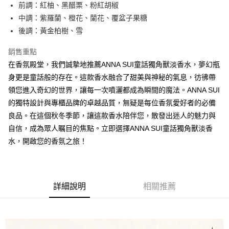
超商取貨付款
前調：紅柚、黑醋栗、粉紅胡椒
華南商業銀行
彰化商業銀行
中調：紫羅蘭、橙花、蘭花、覆盆子果糖
LINE Pay
上海商業儲蓄銀行
台北富邦商業銀行
國泰世華商業銀行
兆豐國際商業銀行
後調：黃金柏樹、雪
街口支付
臺灣中小企業銀行
台中商業銀行
銷售重點
匯豐（台灣）商業銀行
華泰商業銀行
悠遊付
聯邦商業銀行
遠東國際商業銀行
在香氛殿堂，我們誠摯地推薦ANNA SUI童話獨角獸淡香水，夢幻瓶
元大商業銀行
永豐商業銀行
全盈+PAY
身更是童話般的存在。這款香水融合了甜美與神秘的氣息，彷彿帶
玉山商業銀行
星展（台灣）商業銀行
領您進入奇幻的世界，讓每一次噴灑都成為瞬間的魔法。ANNA SUI
台新國際商業銀行
中國信託商業銀行
AFTEE先享後付
的獨特設計與專櫃品牌的卓越品質，無疑是每位香氛愛好者的必備
台灣樂天信用卡公司
相關說明
良品。在這個秋冬季節，讓這款香水陪伴您，散發出迷人的魅力與
【關於「AFTEE先享後付」】
ATM付款
自信，成為眾人瞩目的焦點。立即選擇ANNA SUI童話獨角獸淡香
AFTEE先享後付是「在收到商品之後才付款」的支付方式。 讓您購物簡單
便利好安心！
水，開啟您的香氛之旅！
１．簡單：不需註冊會員、不需綁卡、不需儲值。
運送方式
２．便利：只要手機號碼，簡訊認證，即可結帳。
３．安心：先確認商品／服務後，再付款。
全家取貨付款
每筆NT$80，滿NT$1,000(含以上)免運費
【「AFTEE先享後付」結帳流程】
詳細說明
相關推薦
１．於結帳方式選擇「AFTEE先享後付」後，將跳轉至「AFTEE先享後付」
付款後全家取貨
結帳頁面，進行簡訊認證並確認金額後，即可完成結帳。
２．訂單成立數日內，您將收到繳費通知簡訊。
每筆NT$80，滿NT$1,000(含以上)免運費
３．收到繳費通知簡訊後14天內，點擊此簡訊中的連結，可透過四大超商／