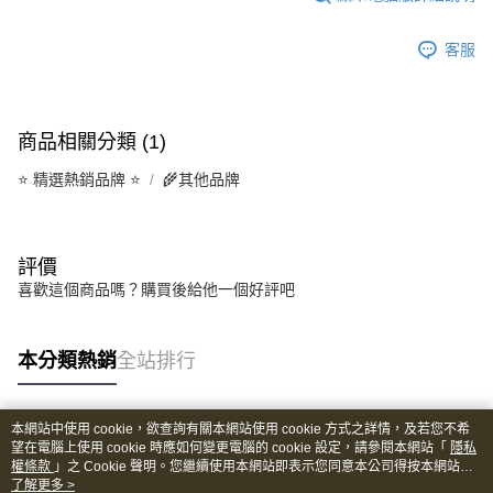
客服
商品相關分類 (1)
⭐️ 精選熱銷品牌 ⭐️
🌾其他品牌
評價
喜歡這個商品嗎？購買後給他一個好評吧
本分類熱銷
全站排行
本網站中使用 cookie，欲查詢有關本網站使用 cookie 方式之詳情，及若您不希
熱門標籤
望在電腦上使用 cookie 時應如何變更電腦的 cookie 設定，請參閱本網站「
隱私
權條款
」之 Cookie 聲明。您繼續使用本網站即表示您同意本公司得按本網站使
用條款之 Cookie 聲明使用 cookie。
了解更多 >