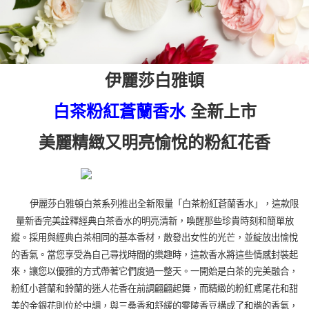
伊麗莎白雅頓
全新上市
白茶粉紅蒼蘭香水
美麗精緻又明亮愉悅的粉紅花香
伊麗莎白雅頓白茶系列推出全新限量「白茶粉紅蒼蘭香水」，這款限
量新香完美詮釋經典白茶香水的明亮清新，喚醒那些珍貴時刻和簡單放
縱。採用與經典白茶相同的基本香材，散發出女性的光芒，並綻放出愉悅
的香氣。當您享受為自己尋找時間的樂趣時，這款香水將這些情感封裝起
來，讓您以優雅的方式帶著它們度過一整天。一開始是白茶的完美融合，
粉紅小蒼蘭和鈴蘭的迷人花香在前調翩翩起舞，而精緻的粉紅鳶尾花和甜
美的金銀花則位於中調，與三桑香和舒緩的零陵香豆構成了和諧的香氣，