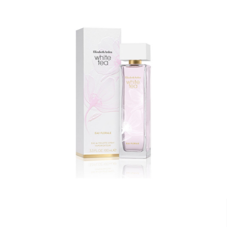
３．收到繳費通知簡訊後14天內，點擊此簡訊中的連結，可透過四大超商／
ATM／網路銀行／等多元方式進行付款，方視為交易完成。
7-11取貨付款
※ 請注意：結帳手續完成當下不需立刻繳費，但若您需要取消訂單，請聯絡
每筆NT$80，滿NT$1,000(含以上)免運費
購買商品的店家。未經商家同意取消之訂單仍視為有效，需透過AFTEE先享
後付繳納相關費用。
付款後7-11取貨
※ 交易是否成功請以「AFTEE先享後付 」之結帳頁面顯示為準，若有關於
是否繳費成功／繳費後需取消欲退款等相關疑問，請聯繫「AFTEE先享後付
每筆NT$80，滿NT$1,000(含以上)免運費
客戶支援中心」
https://netprotections.freshdesk.com/support/home
新瑞宅配
【注意事項】
１．透過由恩沛科技股份有限公司提供之「AFTEE先享後付」服務完成之交
每筆NT$90，滿NT$1,000(含以上)免運費
易，需依本服務之必要範圍內提供個人資料，並將交易相關給付款項請求債
權轉讓予恩沛科技股份有限公司。
郵局
２．關於個人資料處理事宜，請瀏覽以下網址：
每筆NT$90，滿NT$1,000(含以上)免運費
https://aftee.tw/terms/#terms3
３．未成年的使用者請事先徵得法定代理人或監護人之同意方可使用
「AFTEE先享後付」，若未經同意申辦者引起之損失，本公司不負相關責
任。
４．使用「AFTEE先享後付」時，將依據個別帳號之用戶狀況，依本公司即
時審查核予不同之上限額度；若仍有額度不足之情形，本公司將視審查結果
請求用戶進行身份認證。
５．嚴禁一人註冊多個帳號或使用他人資訊註冊。若發現惡意使用之情形，
恩沛科技股份有限公司將有權停止該用戶之使用額度並採取法律行動。