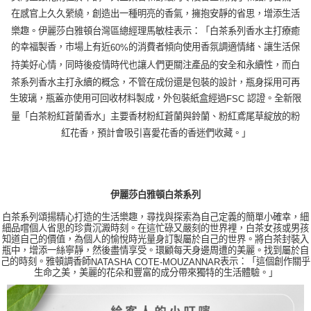
在感官上久久縈繞，創造出一種明亮的香氣，擁抱安靜的省思，增添生活
樂趣。伊麗莎白雅頓台灣區總經理馬敏桂表示：「白茶系列香水主打療癒
的幸福製香，市場上有近
的消費者傾向使用香氛調適情緒、讓生活保
60%
持美好心情，同時後疫情時代也讓人們更關注產品的安全和永續性，而白
茶系列香水主打永續的概念，不管在成份還是包裝的設計，瓶身採用可再
生玻璃，瓶蓋亦使用可回收材料製成，外包裝紙盒經過
認證。全新限
FSC
量「白茶粉紅蒼蘭香水」主要香材粉紅蒼蘭與鈴蘭、粉紅鳶尾草綻放的粉
紅花香，預計會吸引喜愛花香的香迷們收藏。」
伊麗莎白雅頓白茶系列
白茶系列頌揚精心打造的生活樂趣，尋找與探索為自己定義的簡單小確幸，細
細品嚐個人省思的珍貴沉澱時刻。在這忙碌又嚴刻的世界裡，白茶女孩或男孩
知道自己的價值，為個人的愉悅時光量身訂製屬於自己的世界。將白茶封裝入
瓶中，增添一絲寧靜，然後盡情享受。環顧每天身邊周遭的美麗。找到屬於自
己的時刻。雅頓調香師
表示：「這個創作關乎
NATASHA COTE-MOUZANNAR
生命之美，美麗的花朵和豐富的成分帶來獨特的生活體驗。」