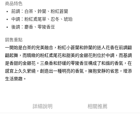
商品特色
合作金庫商業銀行
第一商業銀行
超商取貨付款
前調：白茶、鈴蘭、粉紅蒼蘭
華南商業銀行
彰化商業銀行
中調：粉紅鳶尾草、忍冬、琥珀
LINE Pay
上海商業儲蓄銀行
台北富邦商業銀行
國泰世華商業銀行
兆豐國際商業銀行
後調：麝香、零陵香豆
街口支付
臺灣中小企業銀行
台中商業銀行
銷售重點
匯豐（台灣）商業銀行
華泰商業銀行
悠遊付
聯邦商業銀行
遠東國際商業銀行
一開始是白茶的完美融合，粉紅小蒼蘭和鈴蘭的迷人花香在前調翩
元大商業銀行
永豐商業銀行
全盈+PAY
翩起舞，而精緻的粉紅鳶尾花和甜美的金銀花則位於中調，而基調
玉山商業銀行
星展（台灣）商業銀行
是香甜的金銀花。三桑香和舒緩的零陵香豆構成了和諧的香氣，在
台新國際商業銀行
中國信託商業銀行
AFTEE先享後付
感官上久久縈繞，創造出一種明亮的香氣，擁抱安靜的省思，增添
台灣樂天信用卡公司
相關說明
生活樂趣。
【關於「AFTEE先享後付」】
ATM付款
AFTEE先享後付是「在收到商品之後才付款」的支付方式。 讓您購物簡單
便利好安心！
１．簡單：不需註冊會員、不需綁卡、不需儲值。
運送方式
２．便利：只要手機號碼，簡訊認證，即可結帳。
詳細說明
相關推薦
３．安心：先確認商品／服務後，再付款。
全家取貨付款
每筆NT$80，滿NT$1,000(含以上)免運費
【「AFTEE先享後付」結帳流程】
１．於結帳方式選擇「AFTEE先享後付」後，將跳轉至「AFTEE先享後付」
付款後全家取貨
結帳頁面，進行簡訊認證並確認金額後，即可完成結帳。
２．訂單成立數日內，您將收到繳費通知簡訊。
每筆NT$80，滿NT$1,000(含以上)免運費