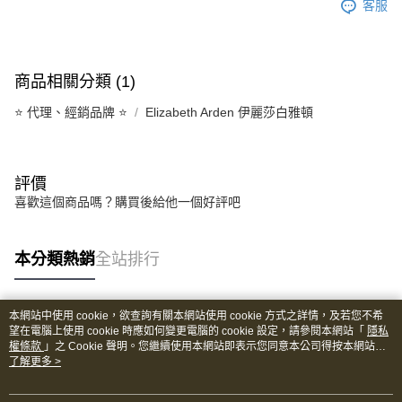
客服
商品相關分類 (1)
⭐️ 代理、經銷品牌 ⭐️
Elizabeth Arden 伊麗莎白雅頓
評價
喜歡這個商品嗎？購買後給他一個好評吧
本分類熱銷
全站排行
本網站中使用 cookie，欲查詢有關本網站使用 cookie 方式之詳情，及若您不希
熱門標籤
望在電腦上使用 cookie 時應如何變更電腦的 cookie 設定，請參閱本網站「
隱私
權條款
」之 Cookie 聲明。您繼續使用本網站即表示您同意本公司得按本網站使
用條款之 Cookie 聲明使用 cookie。
了解更多 >