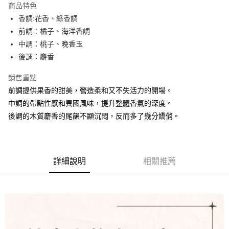
商品特色
合作金庫商業銀行
第一商業銀行
超商取貨付款
香調:花香、綠香調
華南商業銀行
彰化商業銀行
前調：橘子、海洋香調
LINE Pay
上海商業儲蓄銀行
台北富邦商業銀行
國泰世華商業銀行
兆豐國際商業銀行
中調：桃子、晚香玉
街口支付
臺灣中小企業銀行
台中商業銀行
後調：麝香
匯豐（台灣）商業銀行
華泰商業銀行
悠遊付
聯邦商業銀行
遠東國際商業銀行
銷售重點
元大商業銀行
永豐商業銀行
全盈+PAY
前調提供果香的甜美，營造柔和又不失活力的開場。
玉山商業銀行
星展（台灣）商業銀行
中調的帶點性感和異國風味，提升整體香氣的深度。
台新國際商業銀行
中國信託商業銀行
AFTEE先享後付
後調的木質麝香的尾韻不顯沉悶，反而多了幾分嬌俏。
台灣樂天信用卡公司
相關說明
【關於「AFTEE先享後付」】
ATM付款
AFTEE先享後付是「在收到商品之後才付款」的支付方式。 讓您購物簡單
便利好安心！
１．簡單：不需註冊會員、不需綁卡、不需儲值。
詳細說明
相關推薦
運送方式
２．便利：只要手機號碼，簡訊認證，即可結帳。
３．安心：先確認商品／服務後，再付款。
全家取貨付款
每筆NT$80，滿NT$1,000(含以上)免運費
【「AFTEE先享後付」結帳流程】
１．於結帳方式選擇「AFTEE先享後付」後，將跳轉至「AFTEE先享後付」
付款後全家取貨
結帳頁面，進行簡訊認證並確認金額後，即可完成結帳。
２．訂單成立數日內，您將收到繳費通知簡訊。
每筆NT$80，滿NT$1,000(含以上)免運費