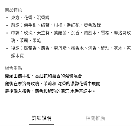
3 期 0 利率 每期
NT$233
21家銀行
商品特色
合作金庫商業銀行
第一商業銀行
超商取貨付款
東方、花香、沉香調
華南商業銀行
彰化商業銀行
前調：佛手柑、綠葉、柑橘、番紅花、焚香玫瑰
LINE Pay
上海商業儲蓄銀行
台北富邦商業銀行
國泰世華商業銀行
兆豐國際商業銀行
中調：玫瑰、天竺葵、紫羅蘭、沉香、癒創木、雪松、摩洛哥玫
街口支付
臺灣中小企業銀行
台中商業銀行
瑰、茉莉、果乾
匯豐（台灣）商業銀行
華泰商業銀行
後調：廣藿香、麝香、勞丹脂、檀香木、沉香、琥珀、灰木、乾
悠遊付
聯邦商業銀行
遠東國際商業銀行
燥木質
元大商業銀行
永豐商業銀行
全盈+PAY
玉山商業銀行
星展（台灣）商業銀行
銷售重點
台新國際商業銀行
中國信託商業銀行
AFTEE先享後付
開頭由佛手柑、番紅花和薰香的濃鬱混合
台灣樂天信用卡公司
相關說明
隨後在摩洛哥玫瑰、茉莉和 沈香的濃鬱花香中展開
【關於「AFTEE先享後付」】
ATM付款
最後融入檀香、麝香和琥珀的深沉 木香基調中。
AFTEE先享後付是「在收到商品之後才付款」的支付方式。 讓您購物簡單
便利好安心！
１．簡單：不需註冊會員、不需綁卡、不需儲值。
運送方式
２．便利：只要手機號碼，簡訊認證，即可結帳。
３．安心：先確認商品／服務後，再付款。
全家取貨付款
詳細說明
相關推薦
每筆NT$80，滿NT$1,000(含以上)免運費
【「AFTEE先享後付」結帳流程】
１．於結帳方式選擇「AFTEE先享後付」後，將跳轉至「AFTEE先享後付」
付款後全家取貨
結帳頁面，進行簡訊認證並確認金額後，即可完成結帳。