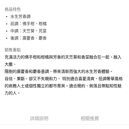
3 期 0 利率 每期
NT$233
21家銀行
商品特色
合作金庫商業銀行
第一商業銀行
超商取貨付款
水生芳香調
華南商業銀行
彰化商業銀行
前調：佛手柑、柑橘
LINE Pay
上海商業儲蓄銀行
台北富邦商業銀行
國泰世華商業銀行
兆豐國際商業銀行
中調：天竺葵、芫荽
街口支付
臺灣中小企業銀行
台中商業銀行
後調：廣藿香、麝香
匯豐（台灣）商業銀行
華泰商業銀行
悠遊付
聯邦商業銀行
遠東國際商業銀行
銷售重點
元大商業銀行
永豐商業銀行
全盈+PAY
充滿活力的佛手柑和柑橘與芳香的天竺葵和香菜融合在一起，融入
玉山商業銀行
星展（台灣）商業銀行
大膽、
台新國際商業銀行
中國信託商業銀行
AFTEE先享後付
陽剛的廣藿香和麝香基調，帶來清新而強大的水生芳香體驗。
台灣樂天信用卡公司
相關說明
自信、果斷，卻又不失親和力， 特別適合喜愛清爽、低調奢華風格
【關於「AFTEE先享後付」】
ATM付款
的商務人士或個性獨立的都市菁英。適合簡約、俐落且帶點知性魅
AFTEE先享後付是「在收到商品之後才付款」的支付方式。 讓您購物簡單
便利好安心！
力的人。
１．簡單：不需註冊會員、不需綁卡、不需儲值。
運送方式
２．便利：只要手機號碼，簡訊認證，即可結帳。
３．安心：先確認商品／服務後，再付款。
全家取貨付款
每筆NT$80，滿NT$1,000(含以上)免運費
【「AFTEE先享後付」結帳流程】
詳細說明
相關推薦
１．於結帳方式選擇「AFTEE先享後付」後，將跳轉至「AFTEE先享後付」
付款後全家取貨
結帳頁面，進行簡訊認證並確認金額後，即可完成結帳。