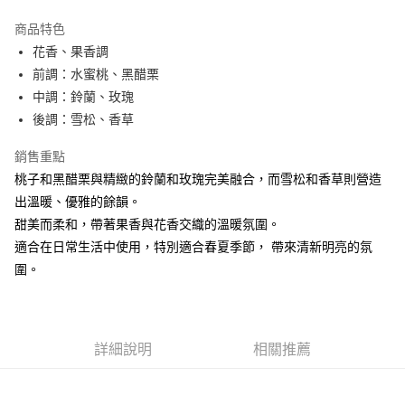
3 期 0 利率 每期
NT$233
21家銀行
商品特色
合作金庫商業銀行
第一商業銀行
超商取貨付款
花香、果香調
華南商業銀行
彰化商業銀行
前調：水蜜桃、黑醋栗
LINE Pay
上海商業儲蓄銀行
台北富邦商業銀行
國泰世華商業銀行
兆豐國際商業銀行
中調：鈴蘭、玫瑰
街口支付
臺灣中小企業銀行
台中商業銀行
後調：雪松、香草
匯豐（台灣）商業銀行
華泰商業銀行
悠遊付
聯邦商業銀行
遠東國際商業銀行
銷售重點
元大商業銀行
永豐商業銀行
全盈+PAY
桃子和黑醋栗與精緻的鈴蘭和玫瑰完美融合，而雪松和香草則營造
玉山商業銀行
星展（台灣）商業銀行
出溫暖、優雅的餘韻。
台新國際商業銀行
中國信託商業銀行
AFTEE先享後付
甜美而柔和，帶著果香與花香交織的溫暖氛圍。
台灣樂天信用卡公司
相關說明
適合在日常生活中使用，特別適合春夏季節， 帶來清新明亮的氛
【關於「AFTEE先享後付」】
ATM付款
圍。
AFTEE先享後付是「在收到商品之後才付款」的支付方式。 讓您購物簡單
便利好安心！
１．簡單：不需註冊會員、不需綁卡、不需儲值。
運送方式
２．便利：只要手機號碼，簡訊認證，即可結帳。
３．安心：先確認商品／服務後，再付款。
全家取貨付款
詳細說明
相關推薦
每筆NT$80，滿NT$1,000(含以上)免運費
【「AFTEE先享後付」結帳流程】
１．於結帳方式選擇「AFTEE先享後付」後，將跳轉至「AFTEE先享後付」
付款後全家取貨
結帳頁面，進行簡訊認證並確認金額後，即可完成結帳。