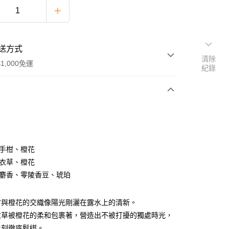
送方式
清除
1,000免運
紀錄
次付款
期付款
0 利率 每期
NT$416
21家銀行
佛手柑、橙花
庫商業銀行
第一商業銀行
薰衣草、橙花
付款
業銀行
彰化商業銀行
白麝香、零陵香豆、琥珀
業儲蓄銀行
台北富邦商業銀行
華商業銀行
兆豐國際商業銀行
柑與橙花的交織像陽光剛灑在露水上的清新。
小企業銀行
台中商業銀行
台灣）商業銀行
華泰商業銀行
衣草被橙花的柔和包裹著，營造出不被打擾的獨處時光，
業銀行
遠東國際商業銀行
此刻徹底鬆綁。