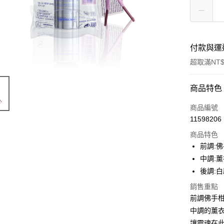
付款與運
超取滿NT$
付款方式
商品特色
信用卡一
商品編號
11598206
信用卡分
商品特色
3 期 
前調:
合作金
中調:
超商取貨
華南商
後調:
LINE Pay
上海商
銷售重點
國泰世
街口支付
前調佛手
臺灣中
匯豐（
中調的薰
悠遊付
聯邦商
讓靈魂在