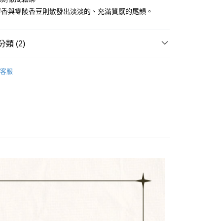
業銀行
永豐商業銀行
麝香與零陵香豆則散發出淡淡的、充滿質感的尾韻。
業銀行
星展（台灣）商業銀行
際商業銀行
中國信託商業銀行
享後付
天信用卡公司
類 (2)
FTEE先享後付」】
先享後付是「在收到商品之後才付款」的支付方式。 讓您購物簡單
經銷品牌 ⭐️
BATHPROJECT 韓國沐浴香氛品牌
心！
客服
：不需註冊會員、不需綁卡、不需儲值。
水
：只要手機號碼，簡訊認證，即可結帳。
：先確認商品／服務後，再付款。
付款
EE先享後付」結帳流程】
0，滿NT$1,000(含以上)免運費
方式選擇「AFTEE先享後付」後，將跳轉至「AFTEE先享後
頁面，進行簡訊認證並確認金額後，即可完成結帳。
家取貨
成立數日內，您將收到繳費通知簡訊。
費通知簡訊後14天內，點擊此簡訊中的連結，可透過四大超商
0，滿NT$1,000(含以上)免運費
網路銀行／等多元方式進行付款，方視為交易完成。
：結帳手續完成當下不需立刻繳費，但若您需要取消訂單，請聯
付款
的店家。未經商家同意取消之訂單仍視為有效，需透過AFTEE
繳納相關費用。
0，滿NT$1,000(含以上)免運費
否成功請以「AFTEE先享後付 」之結帳頁面顯示為準，若有關於
功／繳費後需取消欲退款等相關疑問，請聯繫「AFTEE先享後
1取貨
援中心」
https://netprotections.freshdesk.com/support/home
0，滿NT$1,000(含以上)免運費