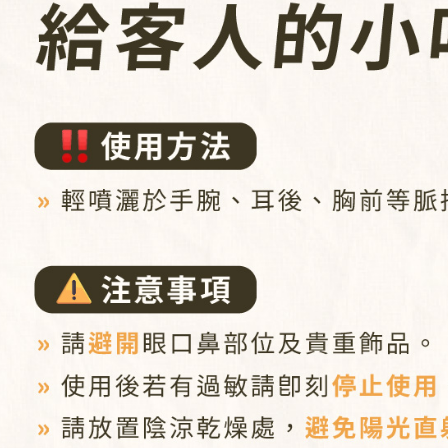
【注意事
新瑞宅配
１．透過由
交易，需
每筆NT$9
求債權轉
２．關於
郵局
https://aft
每筆NT$9
３．未成
「AFTE
任。
４．使用「
即時審查
結果請求
５．嚴禁
形，恩沛
動。