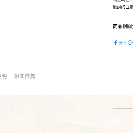
元大商
全盈+PAY
後調的白
玉山商
台新國
AFTEE先
台灣樂
相關說明
商品相關分
【關於「A
ATM付款
AFTEE
⭐️ 代理、
便利好安
分享
１．簡單
🕶️ 中性香
２．便利
運送方式
３．安心
全家取貨
【「AFT
每筆NT$8
１．於結帳
說明
相關推薦
付」結帳
付款後全
２．訂單
３．收到繳
每筆NT$8
／ATM／
※ 請注意
7-11取貨
絡購買商品
先享後付
每筆NT$8
※ 交易是
是否繳費成
付款後7-1
付客戶支
每筆NT$8