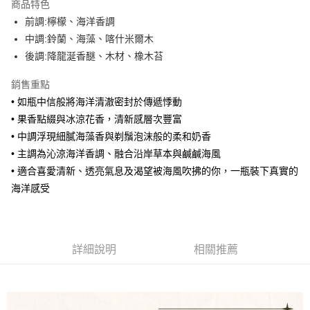
商品特色
合作金庫商業銀行
第一商業銀行
超商取貨付款
前調:檸檬、海洋⾹調
華南商業銀行
彰化商業銀行
中調:鈴蘭、海藻、喀什⽶爾⽊
LINE Pay
上海商業儲蓄銀行
台北富邦商業銀行
國泰世華商業銀行
兆豐國際商業銀行
後調:降⿓涎⾹醚、⽊材、橡⽊苔
街口支付
臺灣中小企業銀行
台中商業銀行
銷售重點
匯豐（台灣）商業銀行
華泰商業銀行
悠遊付
聯邦商業銀行
遠東國際商業銀行
• 如瓶中信般將海洋清澈密封於傳遞悸動
元大商業銀行
永豐商業銀行
全盈+PAY
• 果⾹點綴與冰涼花⾹，清新感層次豐富
玉山商業銀行
星展（台灣）商業銀行
• 中調浮現細膩海藻⾹與剃鬚泡沫般的柔和奶⾹
台新國際商業銀行
中國信託商業銀行
AFTEE先享後付
• 主調為沁涼海洋⾹調、融合沿岸草本與鹹鹹海⾵
台灣樂天信用卡公司
相關說明
• 適合喜愛清新、透亮氣息及渴望被海⾵吹拂的你，⼀瓶裝下真實的
【關於「AFTEE先享後付」】
ATM付款
海洋感受
AFTEE先享後付是「在收到商品之後才付款」的支付方式。 讓您購物簡單
便利好安心！
１．簡單：不需註冊會員、不需綁卡、不需儲值。
運送方式
２．便利：只要手機號碼，簡訊認證，即可結帳。
３．安心：先確認商品／服務後，再付款。
全家取貨付款
詳細說明
相關推薦
每筆NT$80，滿NT$1,000(含以上)免運費
【「AFTEE先享後付」結帳流程】
１．於結帳方式選擇「AFTEE先享後付」後，將跳轉至「AFTEE先享後付」
付款後全家取貨
結帳頁面，進行簡訊認證並確認金額後，即可完成結帳。
２．訂單成立數日內，您將收到繳費通知簡訊。
每筆NT$80，滿NT$1,000(含以上)免運費