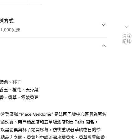
送方式
1,000免運
清除
紀錄
次付款
期付款
0 利率 每期
NT$330
21家銀行
⿊醋栗、椰⼦
庫商業銀行
第一商業銀行
晚⾹⽟、橙花、天芥菜
付款
業銀行
彰化商業銀行
檀⾹、⾹草、零陵⾹⾖
業儲蓄銀行
台北富邦商業銀行
華商業銀行
兆豐國際商業銀行
登廣場 “Place Vendôme” 是法國巴黎中⼼區最為著名
小企業銀行
台中商業銀行
台灣）商業銀行
華泰商業銀行
華珠寶、時尚精品店和五星級酒店Ritz Paris 聞名。
業銀行
遠東國際商業銀行
精以⿊醋栗與椰⼦揭開序幕，彷彿重現奢華購物⽇的悸
業銀行
永豐商業銀行
於精品店之間，⾹氛的中調流露出檀⾹⽊、⾹草與零陵⾹