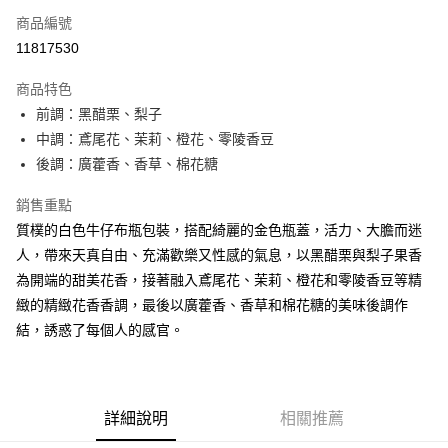
商品編號
信用卡分期付款
11817530
3 期 0 利率 每期
NT$226
21家銀行
商品特色
合作金庫商業銀行
第一商業銀行
超商取貨付款
前調：黑醋栗、梨子
華南商業銀行
彰化商業銀行
中調：鳶尾花、茉莉、橙花、零陵香豆
LINE Pay
上海商業儲蓄銀行
台北富邦商業銀行
國泰世華商業銀行
兆豐國際商業銀行
後調：廣藿香、香草、棉花糖
街口支付
臺灣中小企業銀行
台中商業銀行
銷售重點
匯豐（台灣）商業銀行
華泰商業銀行
悠遊付
聯邦商業銀行
遠東國際商業銀行
質樸的白色牛仔布瓶包裝，搭配綺麗的金色瓶蓋，活力、大膽而迷
元大商業銀行
永豐商業銀行
全盈+PAY
人，帶來天真自由、充滿歡樂又性感的氣息，以黑醋栗與梨子果香
玉山商業銀行
星展（台灣）商業銀行
為開端的甜美花香，接著融入鳶尾花、茉莉、橙花和零陵香豆等精
台新國際商業銀行
中國信託商業銀行
AFTEE先享後付
緻的精緻花香香調，最後以廣藿香、香草和棉花糖的美味後調作
台灣樂天信用卡公司
相關說明
結，誘惑了每個人的感官。
【關於「AFTEE先享後付」】
ATM付款
AFTEE先享後付是「在收到商品之後才付款」的支付方式。 讓您購物簡單
便利好安心！
１．簡單：不需註冊會員、不需綁卡、不需儲值。
運送方式
２．便利：只要手機號碼，簡訊認證，即可結帳。
詳細說明
相關推薦
３．安心：先確認商品／服務後，再付款。
全家取貨付款