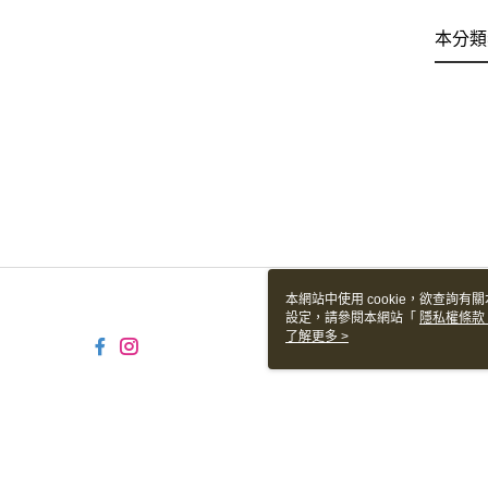
本分類
本網站中使用 cookie，欲查詢有關
設定，請參閱本網站「
隱私權條款
使用 cookie。
了解更多 >