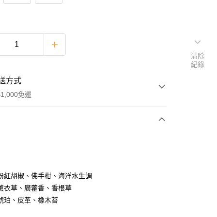
清除
紀錄
送方式
1,000免運
次付款
期付款
0 利率 每期
NT$226
21家銀行
粉紅胡椒、佛手柑、海洋水生調
庫商業銀行
第一商業銀行
薰衣草、廣藿香、香根草
付款
業銀行
彰化商業銀行
琥珀、皮革、橡木苔
業儲蓄銀行
台北富邦商業銀行
華商業銀行
兆豐國際商業銀行