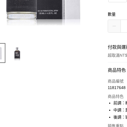
數量
付款與運
超取滿NT$
付款方式
商品特色
信用卡一
商品編號
11817648
信用卡分
商品特色
3 期 
前調：
合作金
中調：
超商取貨
華南商
後調：
LINE Pay
上海商
銷售重點
國泰世