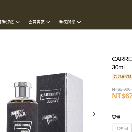
好香評鑑
會員專區
香氛殿堂
CARRE
30ml
超取滿NT$
NT$1,000 
NT$67
容量
125ml