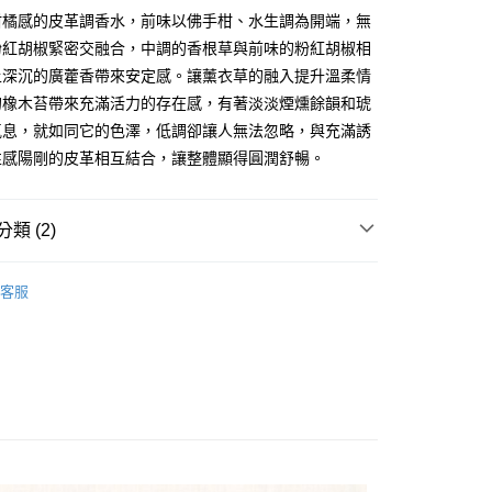
柑橘感的皮革調香水，前味以佛手柑、水生調為開端，無
小企業銀行
台中商業銀行
台灣）商業銀行
華泰商業銀行
粉紅胡椒緊密交融合，中調的香根草與前味的粉紅胡椒相
業銀行
遠東國際商業銀行
上深沉的廣藿香帶來安定感。讓薰衣草的融入提升溫柔情
業銀行
永豐商業銀行
的橡木苔帶來充滿活力的存在感，有著淡淡煙燻餘韻和琥
業銀行
星展（台灣）商業銀行
氣息，就如同它的色澤，低調卻讓人無法忽略，與充滿誘
際商業銀行
中國信託商業銀行
享後付
性感陽剛的皮革相互結合，讓整體顯得圓潤舒暢。
天信用卡公司
FTEE先享後付」】
先享後付是「在收到商品之後才付款」的支付方式。 讓您購物簡單
心！
類 (2)
：不需註冊會員、不需綁卡、不需儲值。
：只要手機號碼，簡訊認證，即可結帳。
經銷品牌 ⭐️
CARRERA
：先確認商品／服務後，再付款。
客服
付款
EE先享後付」結帳流程】
0，滿NT$1,000(含以上)免運費
方式選擇「AFTEE先享後付」後，將跳轉至「AFTEE先享後
頁面，進行簡訊認證並確認金額後，即可完成結帳。
家取貨
成立數日內，您將收到繳費通知簡訊。
費通知簡訊後14天內，點擊此簡訊中的連結，可透過四大超商
0，滿NT$1,000(含以上)免運費
網路銀行／等多元方式進行付款，方視為交易完成。
：結帳手續完成當下不需立刻繳費，但若您需要取消訂單，請聯
付款
的店家。未經商家同意取消之訂單仍視為有效，需透過AFTEE
繳納相關費用。
0，滿NT$1,000(含以上)免運費