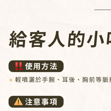
※ 交易是
是否繳費成
付款後7-1
付客戶支
每筆NT$8
【注意事
新瑞宅配
１．透過由
交易，需
每筆NT$9
求債權轉
２．關於
郵局
https://aft
每筆NT$9
３．未成
「AFTE
任。
４．使用「
即時審查
結果請求
５．嚴禁
形，恩沛
動。