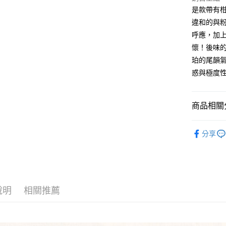
街口支付
是款帶有
臺灣中
匯豐（
違和的與
悠遊付
聯邦商
呼應，加
元大商
全盈+PAY
懷！後味
玉山商
珀的尾韻
台新國
AFTEE先
惑與極度
台灣樂
相關說明
【關於「A
ATM付款
AFTEE
便利好安
商品相關分
１．簡單
２．便利
⭐️ 代理、
運送方式
３．安心
分享
🎩 男香
全家取貨
【「AFT
每筆NT$8
１．於結帳
付」結帳
付款後全
２．訂單
３．收到繳
說明
相關推薦
每筆NT$8
／ATM／
※ 請注意
7-11取貨
絡購買商品
先享後付
每筆NT$8