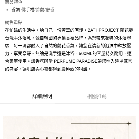
商品特色
合作金庫商業銀行
第一商業銀行
超商取貨付款
香調-佛手柑/鈴蘭/麝香
華南商業銀行
彰化商業銀行
LINE Pay
上海商業儲蓄銀行
台北富邦商業銀行
銷售重點
國泰世華商業銀行
兆豐國際商業銀行
街口支付
在忙碌的生活中，給自己一份奢華的呵護。BATHPROJECT 蘭花靜
臺灣中小企業銀行
台中商業銀行
音洗手沐浴乳，源自韓國的專業香氛品牌，為您帶來獨特的沐浴體
匯豐（台灣）商業銀行
華泰商業銀行
悠遊付
聯邦商業銀行
遠東國際商業銀行
驗。每一滴都融入了自然的蘭花香氣，讓您在清新的泡沫中釋放壓
元大商業銀行
永豐商業銀行
全盈+PAY
力，享受寧靜。無論是洗手還是沐浴，500ML的容量持久耐用，適
玉山商業銀行
星展（台灣）商業銀行
合家庭使用。讓香氛殿堂 PERFUME PARADISE帶您進入這場感官
台新國際商業銀行
中國信託商業銀行
AFTEE先享後付
的盛宴，讓肌膚與心靈都得到最極致的呵護。
台灣樂天信用卡公司
相關說明
【關於「AFTEE先享後付」】
ATM付款
AFTEE先享後付是「在收到商品之後才付款」的支付方式。 讓您購物簡單
便利好安心！
１．簡單：不需註冊會員、不需綁卡、不需儲值。
詳細說明
相關推薦
運送方式
２．便利：只要手機號碼，簡訊認證，即可結帳。
３．安心：先確認商品／服務後，再付款。
全家取貨付款
每筆NT$80，滿NT$1,000(含以上)免運費
【「AFTEE先享後付」結帳流程】
１．於結帳方式選擇「AFTEE先享後付」後，將跳轉至「AFTEE先享後付」
付款後全家取貨
結帳頁面，進行簡訊認證並確認金額後，即可完成結帳。
２．訂單成立數日內，您將收到繳費通知簡訊。
每筆NT$80，滿NT$1,000(含以上)免運費