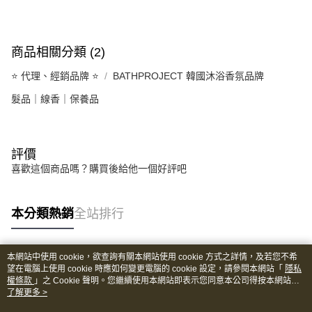
商品相關分類 (2)
⭐️ 代理、經銷品牌 ⭐️
BATHPROJECT 韓國沐浴香氛品牌
髮品｜線香｜保養品
評價
喜歡這個商品嗎？購買後給他一個好評吧
本分類熱銷
全站排行
本網站中使用 cookie，欲查詢有關本網站使用 cookie 方式之詳情，及若您不希
熱門標籤
望在電腦上使用 cookie 時應如何變更電腦的 cookie 設定，請參閱本網站「
隱私
權條款
」之 Cookie 聲明。您繼續使用本網站即表示您同意本公司得按本網站使
用條款之 Cookie 聲明使用 cookie。
了解更多 >