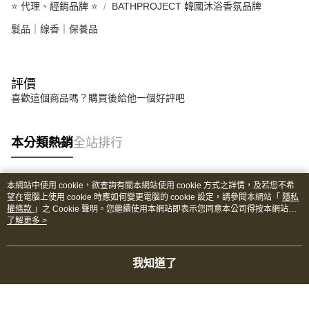
⭐️ 代理、經銷品牌 ⭐️
BATHPROJECT 韓國沐浴香氛品牌
髮品｜線香｜保養品
評價
喜歡這個商品嗎？購買後給他一個好評吧
本分類熱銷
全站排行
本網站中使用 cookie，欲查詢有關本網站使用 cookie 方式之詳情，及若您不希
熱門標籤
望在電腦上使用 cookie 時應如何變更電腦的 cookie 設定，請參閱本網站「
隱私
權條款
」之 Cookie 聲明。您繼續使用本網站即表示您同意本公司得按本網站使
用條款之 Cookie 聲明使用 cookie。
了解更多 >
我知道了