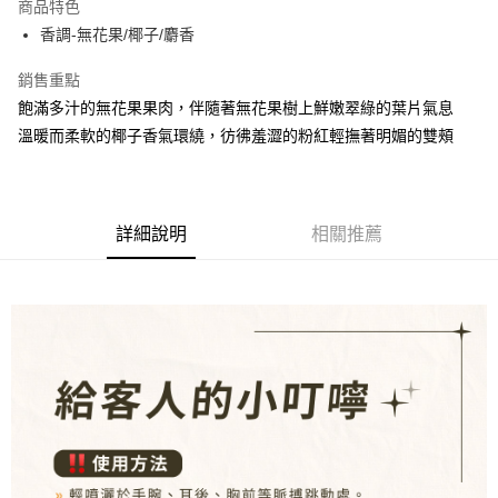
商品特色
合作金庫商業銀行
第一商業銀行
超商取貨付款
香調-無花果/椰子/麝香
華南商業銀行
彰化商業銀行
LINE Pay
上海商業儲蓄銀行
台北富邦商業銀行
銷售重點
國泰世華商業銀行
兆豐國際商業銀行
街口支付
飽滿多汁的無花果果肉，伴隨著無花果樹上鮮嫩翠綠的葉片氣息
臺灣中小企業銀行
台中商業銀行
溫暖而柔軟的椰子香氣環繞，彷彿羞澀的粉紅輕撫著明媚的雙頰
匯豐（台灣）商業銀行
華泰商業銀行
悠遊付
聯邦商業銀行
遠東國際商業銀行
元大商業銀行
永豐商業銀行
全盈+PAY
玉山商業銀行
星展（台灣）商業銀行
台新國際商業銀行
中國信託商業銀行
AFTEE先享後付
詳細說明
相關推薦
台灣樂天信用卡公司
相關說明
【關於「AFTEE先享後付」】
ATM付款
AFTEE先享後付是「在收到商品之後才付款」的支付方式。 讓您購物簡單
便利好安心！
１．簡單：不需註冊會員、不需綁卡、不需儲值。
運送方式
２．便利：只要手機號碼，簡訊認證，即可結帳。
３．安心：先確認商品／服務後，再付款。
全家取貨付款
每筆NT$80，滿NT$1,000(含以上)免運費
【「AFTEE先享後付」結帳流程】
１．於結帳方式選擇「AFTEE先享後付」後，將跳轉至「AFTEE先享後付」
付款後全家取貨
結帳頁面，進行簡訊認證並確認金額後，即可完成結帳。
２．訂單成立數日內，您將收到繳費通知簡訊。
每筆NT$80，滿NT$1,000(含以上)免運費