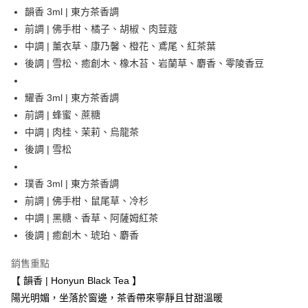
合作金庫商業銀行
第一商業銀行
超商取貨付款
韻香 3ml | 東方茶香調
華南商業銀行
彰化商業銀行
前調 | 佛手柑、橘子、胡椒、肉荳蔻
LINE Pay
上海商業儲蓄銀行
台北富邦商業銀行
國泰世華商業銀行
兆豐國際商業銀行
中調 | 薰衣草、康乃馨、橙花、鳶尾、紅茶葉
街口支付
臺灣中小企業銀行
台中商業銀行
後調 | 雪松、癒創木、橡木苔、岩蘭草、麝香、零陵香豆
匯豐（台灣）商業銀行
華泰商業銀行
悠遊付
聯邦商業銀行
遠東國際商業銀行
耀香 3ml | 東方茶香調
元大商業銀行
永豐商業銀行
全盈+PAY
前調 | 蜂蜜、蔗糖
玉山商業銀行
星展（台灣）商業銀行
中調 | 肉桂、茉莉、烏龍茶
台新國際商業銀行
中國信託商業銀行
AFTEE先享後付
台灣樂天信用卡公司
後調 | 雪松
相關說明
【關於「AFTEE先享後付」】
ATM付款
AFTEE先享後付是「在收到商品之後才付款」的支付方式。 讓您購物簡單
璞香 3ml | 東方茶香調
便利好安心！
前調 | 佛手柑、鼠尾草、冷杉
１．簡單：不需註冊會員、不需綁卡、不需儲值。
運送方式
２．便利：只要手機號碼，簡訊認證，即可結帳。
中調 | 黑糖、香草、阿薩姆紅茶
３．安心：先確認商品／服務後，再付款。
全家取貨付款
後調 | 癒創木、琥珀、麝香
每筆NT$80，滿NT$1,000(含以上)免運費
【「AFTEE先享後付」結帳流程】
銷售重點
１．於結帳方式選擇「AFTEE先享後付」後，將跳轉至「AFTEE先享後付」
付款後全家取貨
結帳頁面，進行簡訊認證並確認金額後，即可完成結帳。
【 韻香 | Honyun Black Tea 】
２．訂單成立數日內，您將收到繳費通知簡訊。
每筆NT$80，滿NT$1,000(含以上)免運費
陽光明媚，坐落於窗邊，茶香帶來寧靜且甘甜溫暖
３．收到繳費通知簡訊後14天內，點擊此簡訊中的連結，可透過四大超商／