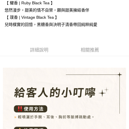
ATM／網路銀行／等多元方式進行付款，方視為交易完成。
【 耀香 | Ruby Black Tea 】
7-11取貨付款
※ 請注意：結帳手續完成當下不需立刻繳費，但若您需要取消訂單，請聯絡
悠然漫步，甜美的情不自禁，願與甜美擁結香伴
每筆NT$80，滿NT$1,000(含以上)免運費
購買商品的店家。未經商家同意取消之訂單仍視為有效，需透過AFTEE先享
【 璞香 | Vintage Black Tea 】
後付繳納相關費用。
付款後7-11取貨
※ 交易是否成功請以「AFTEE先享後付 」之結帳頁面顯示為準，若有關於
兒時樸實的回憶，黑糖香與決明子清香帶回純粹純愛
是否繳費成功／繳費後需取消欲退款等相關疑問，請聯繫「AFTEE先享後付
每筆NT$80，滿NT$1,000(含以上)免運費
客戶支援中心」
https://netprotections.freshdesk.com/support/home
新瑞宅配
【注意事項】
１．透過由恩沛科技股份有限公司提供之「AFTEE先享後付」服務完成之交
每筆NT$90，滿NT$1,000(含以上)免運費
詳細說明
相關推薦
易，需依本服務之必要範圍內提供個人資料，並將交易相關給付款項請求債
權轉讓予恩沛科技股份有限公司。
郵局
２．關於個人資料處理事宜，請瀏覽以下網址：
每筆NT$90，滿NT$1,000(含以上)免運費
https://aftee.tw/terms/#terms3
３．未成年的使用者請事先徵得法定代理人或監護人之同意方可使用
「AFTEE先享後付」，若未經同意申辦者引起之損失，本公司不負相關責
任。
４．使用「AFTEE先享後付」時，將依據個別帳號之用戶狀況，依本公司即
時審查核予不同之上限額度；若仍有額度不足之情形，本公司將視審查結果
請求用戶進行身份認證。
５．嚴禁一人註冊多個帳號或使用他人資訊註冊。若發現惡意使用之情形，
恩沛科技股份有限公司將有權停止該用戶之使用額度並採取法律行動。