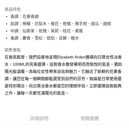
3 期 0 利率 每期
NT$333
21家銀行
商品特色
合作金庫商業銀行
第一商業銀行
超商取貨付款
香調：花果香調
華南商業銀行
彰化商業銀行
前調：檸檬、花梨木、橙花、柑橘、佛手柑、甜瓜、甜桃
LINE Pay
上海商業儲蓄銀行
台北富邦商業銀行
國泰世華商業銀行
兆豐國際商業銀行
中調：仙客來、玫瑰、茉莉、桂花、鳶尾
街口支付
臺灣中小企業銀行
台中商業銀行
後調：麝香、雪松、琥珀、苔蘚、檀木
匯豐（台灣）商業銀行
華泰商業銀行
悠遊付
聯邦商業銀行
遠東國際商業銀行
銷售重點
元大商業銀行
永豐商業銀行
全盈+PAY
在香氛殿堂，我們自豪地呈現Elizabeth Arden雅頓向日葵女性淡香
玉山商業銀行
星展（台灣）商業銀行
水，100ML的完美選擇。這款香水散發著明亮而愉悅的氣息，猶如
台新國際商業銀行
中國信託商業銀行
AFTEE先享後付
陽光般溫暖，為每位女性帶來自信與魅力。它融合了新鮮的花果香
台灣樂天信用卡公司
相關說明
調，讓您在每一個瞬間都能感受到自然的芬芳。無論是日常使用還
【關於「AFTEE先享後付」】
ATM付款
是特別場合，向日葵淡香水都是您的理想伴侶。立即選擇這款經典
AFTEE先享後付是「在收到商品之後才付款」的支付方式。 讓您購物簡單
便利好安心！
之作，讓每一天都充滿陽光的氣息。
１．簡單：不需註冊會員、不需綁卡、不需儲值。
運送方式
２．便利：只要手機號碼，簡訊認證，即可結帳。
３．安心：先確認商品／服務後，再付款。
全家取貨付款
每筆NT$80，滿NT$1,000(含以上)免運費
【「AFTEE先享後付」結帳流程】
詳細說明
相關推薦
１．於結帳方式選擇「AFTEE先享後付」後，將跳轉至「AFTEE先享後付」
付款後全家取貨
結帳頁面，進行簡訊認證並確認金額後，即可完成結帳。