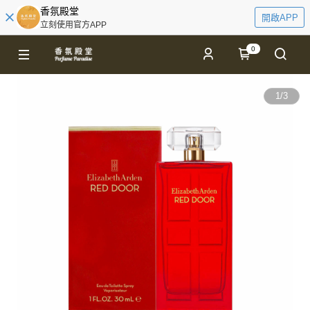
香氛殿堂
開啟APP
立刻使用官方APP
0
1
/
3