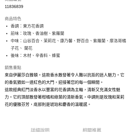
信用卡分期付款
11836839
3 期 0 利率 每期
NT$333
21家銀行
商品特色
合作金庫商業銀行
第一商業銀行
超商取貨付款
香調：東方花香調
華南商業銀行
彰化商業銀行
前味：玫瑰、香油樹、紫羅蘭
LINE Pay
上海商業儲蓄銀行
台北富邦商業銀行
國泰世華商業銀行
兆豐國際商業銀行
中味：山谷百合、茉莉花、康乃馨、野百合、紫羅蘭、摩洛哥橘
街口支付
臺灣中小企業銀行
台中商業銀行
子花、 蘭花
匯豐（台灣）商業銀行
華泰商業銀行
後味：木材、辛香料、蜂蜜
悠遊付
聯邦商業銀行
遠東國際商業銀行
元大商業銀行
永豐商業銀行
全盈+PAY
銷售重點
玉山商業銀行
星展（台灣）商業銀行
來自伊麗莎白雅頓。這款香水散發著令人難以抗拒的迷人魅力。它
台新國際商業銀行
中國信託商業銀行
AFTEE先享後付
的香氣猶如一道紅色的大門，迎接著您的每一個瞬間。
台灣樂天信用卡公司
相關說明
這款經典紅門淡香水以豐富的花香調為主軸，清新又充滿女性魅
【關於「AFTEE先享後付」】
ATM付款
力。它的頂部散發著柑橘和綠葉的清新香氣，中調則是玫瑰和茉莉
AFTEE先享後付是「在收到商品之後才付款」的支付方式。 讓您購物簡單
便利好安心！
花的優雅芬芳，底部則是琥珀和麝香的溫暖感。
１．簡單：不需註冊會員、不需綁卡、不需儲值。
運送方式
２．便利：只要手機號碼，簡訊認證，即可結帳。
３．安心：先確認商品／服務後，再付款。
全家取貨付款
每筆NT$80，滿NT$1,000(含以上)免運費
【「AFTEE先享後付」結帳流程】
詳細說明
相關推薦