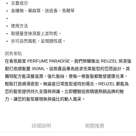
街口支付
主要成分
金縷梅、蕁麻葉、迷迭香、馬鞭草
AFTEE先享後付
相關說明
使用方法
【關於「AFTEE先享後付」】
ATM付款
AFTEE先享後付是「在收到商品之後才付款」的支付方式。 讓您購物簡單
取適量塗抹濕髮上並吹乾。
便利好安心！
亦可自然風乾，呈現隨性感。
１．簡單：不需註冊會員、不需綁卡、不需儲值。
運送方式
２．便利：只要手機號碼，簡訊認證，即可結帳。
銷售重點
３．安心：先確認商品／服務後，再付款。
全家取貨付款
在香氛殿堂 PERFUME PARADISE，我們榮耀推出 REUZEL 保濕強
每筆NT$80，滿NT$1,000(含以上)免運費
【「AFTEE先享後付」結帳流程】
韌打底順髮露 350ML，這款產品專為追求完美髮型的您而設計。其
１．於結帳方式選擇「AFTEE先享後付」後，將跳轉至「AFTEE先享後付」
7-11取貨付款
獨特配方能深層滋潤，強化髮絲，使每一根髮髮都散發健康光澤，
結帳頁面，進行簡訊認證並確認金額後，即可完成結帳。
２．訂單成立數日內，您將收到繳費通知簡訊。
輕鬆打造順滑造型。無論是日常造型或特別場合，REUZEL 都能為
每筆NT$80，滿NT$1,000(含以上)免運費
３．收到繳費通知簡訊後14天內，點擊此簡訊中的連結，可透過四大超商／
您的髮型提供持久支撐與保護。立即體驗這款精選熱銷品牌的魅
ATM／網路銀行／等多元方式進行付款，方視為交易完成。
新瑞宅配
※ 請注意：結帳手續完成當下不需立刻繳費，但若您需要取消訂單，請聯絡
力，讓您的髮型展現無與倫比的動人風采。
每筆NT$90，滿NT$1,000(含以上)免運費
購買商品的店家。未經商家同意取消之訂單仍視為有效，需透過AFTEE先享
後付繳納相關費用。
郵局
※ 交易是否成功請以「AFTEE先享後付 」之結帳頁面顯示為準，若有關於
是否繳費成功／繳費後需取消欲退款等相關疑問，請聯繫「AFTEE先享後付
每筆NT$90，滿NT$1,000(含以上)免運費
客戶支援中心」
詳細說明
https://netprotections.freshdesk.com/support/home
相關推薦