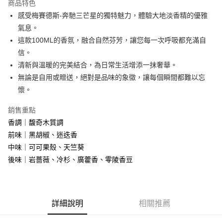
商品特色
合作金庫商業銀行
第一商業銀行
超商取貨付款
感受梅賽德斯-奔馳三芒星的獨特魅力，體驗大地淡香精的優雅
華南商業銀行
彰化商業銀行
氣息。
LINE Pay
上海商業儲蓄銀行
台北富邦商業銀行
國泰世華商業銀行
兆豐國際商業銀行
這款100ML的香氛，融合自然芬芳，讓您每一次呼吸都充滿自
街口支付
臺灣中小企業銀行
台中商業銀行
信。
匯豐（台灣）商業銀行
華泰商業銀行
清新與溫暖的完美結合，為日常生活增添一抹奢華。
悠遊付
聯邦商業銀行
遠東國際商業銀行
無論是自用或贈送，絕對是品味的象徵，讓每個瞬間都難以忘
元大商業銀行
永豐商業銀行
全盈+PAY
懷。
玉山商業銀行
星展（台灣）商業銀行
台新國際商業銀行
中國信託商業銀行
AFTEE先享後付
銷售重點
台灣樂天信用卡公司
相關說明
香調｜馥奇木質調
【關於「AFTEE先享後付」】
ATM付款
前味｜黑胡椒、迷迭香
AFTEE先享後付是「在收到商品之後才付款」的支付方式。 讓您購物簡單
便利好安心！
中味｜可可果殼、天竺葵
１．簡單：不需註冊會員、不需綁卡、不需儲值。
運送方式
後味｜岩薔薇、冷杉、廣藿香、零陵香豆
２．便利：只要手機號碼，簡訊認證，即可結帳。
３．安心：先確認商品／服務後，再付款。
全家取貨付款
每筆NT$80，滿NT$1,000(含以上)免運費
【「AFTEE先享後付」結帳流程】
１．於結帳方式選擇「AFTEE先享後付」後，將跳轉至「AFTEE先享後付」
詳細說明
相關推薦
付款後全家取貨
結帳頁面，進行簡訊認證並確認金額後，即可完成結帳。
２．訂單成立數日內，您將收到繳費通知簡訊。
每筆NT$80，滿NT$1,000(含以上)免運費