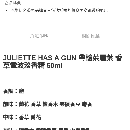
商品特色
合作金庫商業銀行
第一商業銀行
超商取貨付款
巴黎知名香氛品牌令人無法抵抗的氣息男女都愛的氣息
華南商業銀行
彰化商業銀行
LINE Pay
上海商業儲蓄銀行
台北富邦商業銀行
國泰世華商業銀行
兆豐國際商業銀行
街口支付
臺灣中小企業銀行
台中商業銀行
詳細說明
相關推薦
匯豐（台灣）商業銀行
華泰商業銀行
悠遊付
聯邦商業銀行
遠東國際商業銀行
元大商業銀行
永豐商業銀行
AFTEE先享後付
玉山商業銀行
星展（台灣）商業銀行
JULIETTE HAS A GUN 帶槍茱麗葉 香
相關說明
台新國際商業銀行
中國信託商業銀行
草電波淡香精 50ml
【關於「AFTEE先享後付」】
台灣樂天信用卡公司
ATM付款
AFTEE先享後付是「在收到商品之後才付款」的支付方式。 讓您購物簡單
便利好安心！
１．簡單：不需註冊會員、不需綁卡、不需儲值。
運送方式
２．便利：只要手機號碼，簡訊認證，即可結帳。
３．安心：先確認商品／服務後，再付款。
香調：鹽
全家取貨付款
每筆NT$80，滿NT$1,000(含以上)免運費
【「AFTEE先享後付」結帳流程】
前味：蘭花 香草 檀香木 零陵香豆 麝香
１．於結帳方式選擇「AFTEE先享後付」後，將跳轉至「AFTEE先享後付」
7-11取貨付款
結帳頁面，進行簡訊認證並確認金額後，即可完成結帳。
２．訂單成立數日內，您將收到繳費通知簡訊。
中味：香草 蘭花
每筆NT$80，滿NT$1,000(含以上)免運費
３．收到繳費通知簡訊後14天內，點擊此簡訊中的連結，可透過四大超商／
ATM／網路銀行／等多元方式進行付款，方視為交易完成。
新瑞宅配