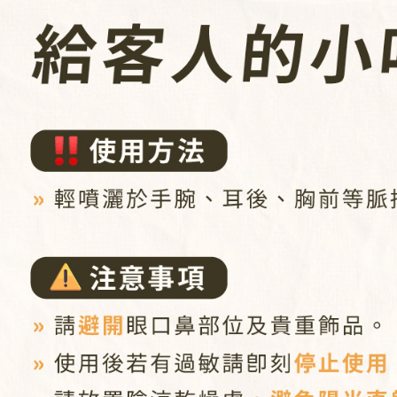
https://aft
３．未成
「AFTE
任。
４．使用「
即時審查
結果請求
５．嚴禁
形，恩沛
動。