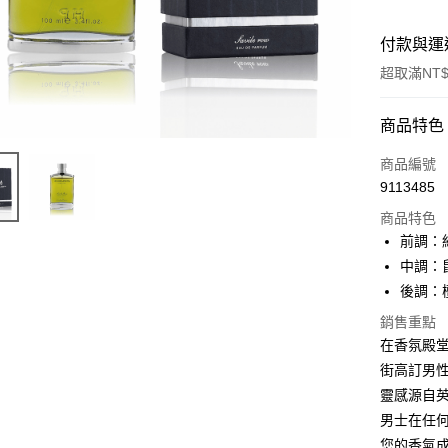
付款與運
超取滿NT$
付款方式
商品特色
信用卡一
商品編號
9113485
信用卡分
商品特色
3 期 
前調：
合作金
中調：
超商取貨
華南商
後調：
LINE Pay
上海商
銷售重點
國泰世
街口支付
在香氛殿堂，
臺灣中
匯豐（
街高訂男性
悠遊付
聯邦商
靈感源自
元大商
AFTEE先
男士在任何
玉山商
相關說明
您的香氣