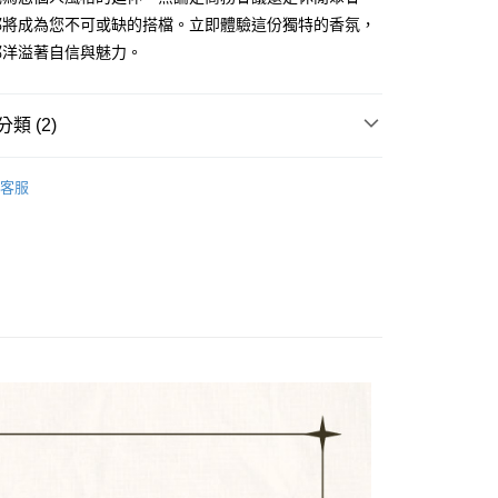
際商業銀行
中國信託商業銀行
FTEE先享後付」】
都將成為您不可或缺的搭檔。立即體驗這份獨特的香氛，
天信用卡公司
先享後付是「在收到商品之後才付款」的支付方式。 讓您購物簡單
都洋溢著自信與魅力。
心！
：不需註冊會員、不需綁卡、不需儲值。
：只要手機號碼，簡訊認證，即可結帳。
：先確認商品／服務後，再付款。
類 (2)
付款
EE先享後付」結帳流程】
品牌 ⭐️
HUGH PARSONS
0，滿NT$1,000(含以上)免運費
方式選擇「AFTEE先享後付」後，將跳轉至「AFTEE先享後
客服
頁面，進行簡訊認證並確認金額後，即可完成結帳。
付款
成立數日內，您將收到繳費通知簡訊。
費通知簡訊後14天內，點擊此簡訊中的連結，可透過四大超商
0，滿NT$1,000(含以上)免運費
網路銀行／等多元方式進行付款，方視為交易完成。
：結帳手續完成當下不需立刻繳費，但若您需要取消訂單，請聯
的店家。未經商家同意取消之訂單仍視為有效，需透過AFTEE
繳納相關費用。
0，滿NT$1,000(含以上)免運費
否成功請以「AFTEE先享後付 」之結帳頁面顯示為準，若有關於
功／繳費後需取消欲退款等相關疑問，請聯繫「AFTEE先享後
援中心」
https://netprotections.freshdesk.com/support/home
0，滿NT$1,000(含以上)免運費
項】
恩沛科技股份有限公司提供之「AFTEE先享後付」服務完成之
依本服務之必要範圍內提供個人資料，並將交易相關給付款項請
讓予恩沛科技股份有限公司。
個人資料處理事宜，請瀏覽以下網址：