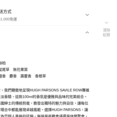
送方式
1,000免運
清除
紀錄
次付款
期付款
0 利率 每期
NT$1,293
21家銀行
絲柏
庫商業銀行
第一商業銀行
鼠尾草 無花果葉
付款
業銀行
彰化商業銀行
檀香 麝香 廣藿香 香根草
業儲蓄銀行
台北富邦商業銀行
華商業銀行
兆豐國際商業銀行
我們驕傲地呈現HUGH PARSONS SAVILE ROW賽維
小企業銀行
台中商業銀行
台灣）商業銀行
華泰商業銀行
淡香精，這款100ml的香氛是優雅與品味的完美結合。
業銀行
遠東國際商業銀行
英國紳士的傳統剪裁，散發出獨特的魅力與自信，讓每位
業銀行
永豐商業銀行
享後付
場合中都能展現卓越風範。選擇HUGH PARSONS，讓
業銀行
星展（台灣）商業銀行
成為您個人風格的延伸，無論是商務會議還是休閒聚會，