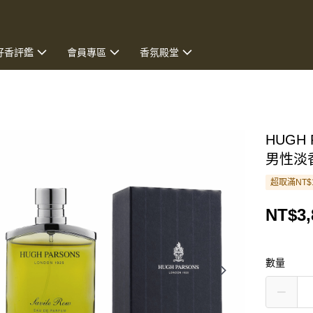
好香評鑑
會員專區
香氛殿堂
HUGH
男性淡香
超取滿NT$
NT$3,
數量