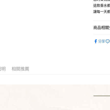
台新國
【關於「A
這款香水
台灣樂
ATM付款
AFTEE
讓每一天
便利好安
１．簡單
２．便利
運送方式
３．安心
商品相關分
全家取貨
【「AFT
⭐️ 精選熱銷
每筆NT$8
１．於結帳
分享
付」結帳
🎩 男香
7-11取貨
２．訂單
３．收到繳
每筆NT$8
／ATM／
※ 請注意
新瑞宅配
絡購買商品
說明
相關推薦
先享後付
每筆NT$9
※ 交易是
是否繳費成
郵局
付客戶支
每筆NT$9
【注意事
１．透過由
交易，需
求債權轉
２．關於