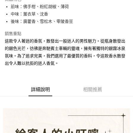
街口支付
前味：佛手柑、粉紅胡椒、薄荷
中味：薰衣草、沈香
AFTEE先享後付
後味：廣藿香、雪松木、零陵香豆
相關說明
【關於「AFTEE先享後付」】
銷售重點
ATM付款
AFTEE先享後付是「在收到商品之後才付款」的支付方式。 讓您購物簡單
這款令人著迷的香氛，散發出一股迷人的男性魅力。從瓶身散發出
便利好安心！
１．簡單：不需註冊會員、不需綁卡、不需儲值。
的銀色光芒，彷彿是奔馳賓士車輛的靈魂，擁有著獨特的銀霧冰泉
運送方式
２．便利：只要手機號碼，簡訊認證，即可結帳。
氛味。為了追求完美，我們選用了最優質的香料，令這款香水散發
３．安心：先確認商品／服務後，再付款。
全家取貨付款
出令人難以抗拒的迷人香氣。
每筆NT$80，滿NT$1,000(含以上)免運費
【「AFTEE先享後付」結帳流程】
１．於結帳方式選擇「AFTEE先享後付」後，將跳轉至「AFTEE先享後付」
7-11取貨付款
結帳頁面，進行簡訊認證並確認金額後，即可完成結帳。
２．訂單成立數日內，您將收到繳費通知簡訊。
每筆NT$80，滿NT$1,000(含以上)免運費
３．收到繳費通知簡訊後14天內，點擊此簡訊中的連結，可透過四大超商／
詳細說明
相關推薦
ATM／網路銀行／等多元方式進行付款，方視為交易完成。
新瑞宅配
※ 請注意：結帳手續完成當下不需立刻繳費，但若您需要取消訂單，請聯絡
每筆NT$90，滿NT$1,000(含以上)免運費
購買商品的店家。未經商家同意取消之訂單仍視為有效，需透過AFTEE先享
後付繳納相關費用。
郵局
※ 交易是否成功請以「AFTEE先享後付 」之結帳頁面顯示為準，若有關於
是否繳費成功／繳費後需取消欲退款等相關疑問，請聯繫「AFTEE先享後付
每筆NT$90，滿NT$1,000(含以上)免運費
客戶支援中心」
https://netprotections.freshdesk.com/support/home