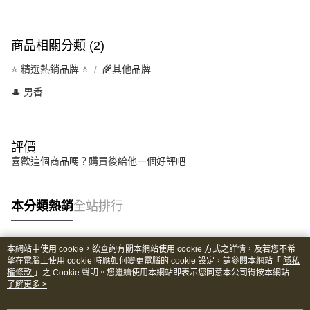
商品相關分類 (2)
⭐️ 精選熱銷品牌 ⭐️
🌾其他品牌
🎩 男香
評價
喜歡這個商品嗎？購買後給他一個好評吧
本分類熱銷
全站排行
本網站中使用 cookie，欲查詢有關本網站使用 cookie 方式之詳情，及若您不希
熱門標籤
望在電腦上使用 cookie 時應如何變更電腦的 cookie 設定，請參閱本網站「
隱私
權條款
」之 Cookie 聲明。您繼續使用本網站即表示您同意本公司得按本網站使
用條款之 Cookie 聲明使用 cookie。
了解更多 >