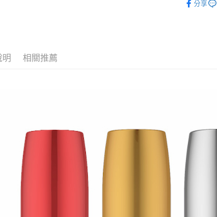
元大商
分享
AFTEE先
玉山商
相關說明
台新國
【關於「A
台灣樂
ATM付款
AFTEE
便利好安
１．簡單
說明
相關推薦
２．便利
運送方式
３．安心
全家取貨
【「AFT
每筆NT$8
１．於結帳
付」結帳
7-11取貨
２．訂單
３．收到繳
每筆NT$8
／ATM／
※ 請注意
新瑞宅配
絡購買商品
先享後付
每筆NT$9
※ 交易是
是否繳費成
郵局
付客戶支
每筆NT$9
【注意事
１．透過由