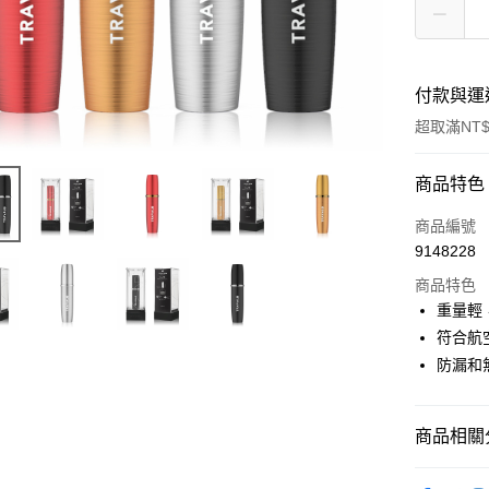
付款與運
超取滿NT$
付款方式
商品特色
信用卡一
商品編號
9148228
信用卡分
商品特色
3 期 
重量輕
合作金
符合航
超商取貨
華南商
防漏和
LINE Pay
上海商
國泰世
街口支付
臺灣中
商品相關分
匯豐（
悠遊付
聯邦商
香水分裝