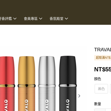
好香評鑑
會員專區
香氛殿堂
TRAV
超取滿NT$
NT$5
顏色
黑色
數量