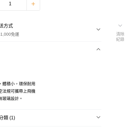
送方式
清除
1,000免運
紀錄
次付款
期付款
0 利率 每期
NT$183
21家銀行
，體積小，環保耐用
庫商業銀行
第一商業銀行
空法規可攜帶上飛機
付款
業銀行
彰化商業銀行
無玻璃設計。
業儲蓄銀行
台北富邦商業銀行
華商業銀行
兆豐國際商業銀行
小企業銀行
台中商業銀行
類 (1)
台灣）商業銀行
華泰商業銀行
業銀行
遠東國際商業銀行
瓶