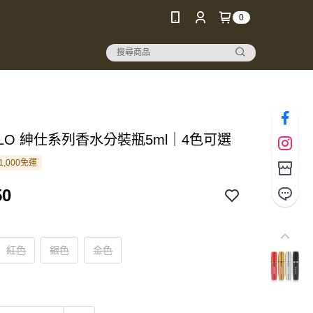
0
ALO 紳仕系列香水分裝瓶5ml｜4色可選
1,000免運
50
紅色
銀色
金色