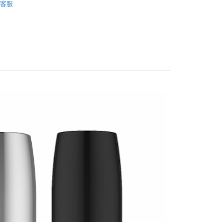
業銀行
永豐商業銀行
客服
享後付
業銀行
星展（台灣）商業銀行
際商業銀行
中國信託商業銀行
FTEE先享後付」】
天信用卡公司
先享後付是「在收到商品之後才付款」的支付方式。 讓您購物簡單
心！
：不需註冊會員、不需綁卡、不需儲值。
：只要手機號碼，簡訊認證，即可結帳。
：先確認商品／服務後，再付款。
付款
EE先享後付」結帳流程】
0，滿NT$1,000(含以上)免運費
方式選擇「AFTEE先享後付」後，將跳轉至「AFTEE先享後
頁面，進行簡訊認證並確認金額後，即可完成結帳。
付款
成立數日內，您將收到繳費通知簡訊。
費通知簡訊後14天內，點擊此簡訊中的連結，可透過四大超商
0，滿NT$1,000(含以上)免運費
網路銀行／等多元方式進行付款，方視為交易完成。
：結帳手續完成當下不需立刻繳費，但若您需要取消訂單，請聯
的店家。未經商家同意取消之訂單仍視為有效，需透過AFTEE
繳納相關費用。
0，滿NT$1,000(含以上)免運費
否成功請以「AFTEE先享後付 」之結帳頁面顯示為準，若有關於
功／繳費後需取消欲退款等相關疑問，請聯繫「AFTEE先享後
援中心」
https://netprotections.freshdesk.com/support/home
0，滿NT$1,000(含以上)免運費
項】
恩沛科技股份有限公司提供之「AFTEE先享後付」服務完成之