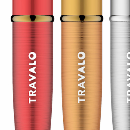
交易，需
求債權轉
２．關於
https://aft
３．未成
「AFTE
任。
４．使用「
即時審查
結果請求
５．嚴禁
形，恩沛
動。