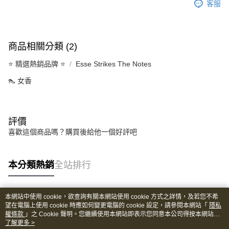
客服
商品相關分類 (2)
⭐️ 精選熱銷品牌 ⭐️
Esse Strikes The Notes
👠 女香
評價
喜歡這個商品嗎？購買後給他一個好評吧
本分類熱銷
全站排行
本網站中使用 cookie，欲查詢有關本網站使用 cookie 方式之詳情，及若您不希
熱門標籤
望在電腦上使用 cookie 時應如何變更電腦的 cookie 設定，請參閱本網站「
隱私
權條款
」之 Cookie 聲明。您繼續使用本網站即表示您同意本公司得按本網站使
用條款之 Cookie 聲明使用 cookie。
了解更多 >