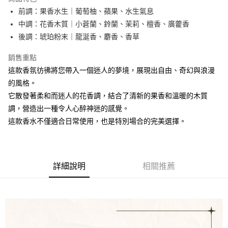
街口支付
前調：果香水生｜葡萄柚、蘋果、水生氣息
中調：花香木質｜小蒼蘭、鈴蘭、茉莉、檀香、廣藿香
AFTEE先享後付
後調：琥珀粉末｜龍涎香、麝香、香草
相關說明
【關於「AFTEE先享後付」】
銷售重點
ATM付款
AFTEE先享後付是「在收到商品之後才付款」的支付方式。 讓您購物簡單
這款香氛彷彿將您帶入一個迷人的夢境，展現出自由、奇幻與浪漫
便利好安心！
１．簡單：不需註冊會員、不需綁卡、不需儲值。
的風格。
運送方式
２．便利：只要手機號碼，簡訊認證，即可結帳。
它散發著柔和而迷人的花香調，結合了清新的果香和溫暖的木質
３．安心：先確認商品／服務後，再付款。
全家取貨付款
調，營造出一種令人心醉神迷的感覺。
每筆NT$80，滿NT$1,000(含以上)免運費
【「AFTEE先享後付」結帳流程】
這款香水不僅適合日常使用，也是特別場合的完美選擇。
１．於結帳方式選擇「AFTEE先享後付」後，將跳轉至「AFTEE先享後付」
7-11取貨付款
結帳頁面，進行簡訊認證並確認金額後，即可完成結帳。
２．訂單成立數日內，您將收到繳費通知簡訊。
每筆NT$80，滿NT$1,000(含以上)免運費
３．收到繳費通知簡訊後14天內，點擊此簡訊中的連結，可透過四大超商／
ATM／網路銀行／等多元方式進行付款，方視為交易完成。
新瑞宅配
詳細說明
相關推薦
※ 請注意：結帳手續完成當下不需立刻繳費，但若您需要取消訂單，請聯絡
每筆NT$90，滿NT$1,000(含以上)免運費
購買商品的店家。未經商家同意取消之訂單仍視為有效，需透過AFTEE先享
後付繳納相關費用。
郵局
※ 交易是否成功請以「AFTEE先享後付 」之結帳頁面顯示為準，若有關於
是否繳費成功／繳費後需取消欲退款等相關疑問，請聯繫「AFTEE先享後付
每筆NT$90，滿NT$1,000(含以上)免運費
客戶支援中心」
https://netprotections.freshdesk.com/support/home