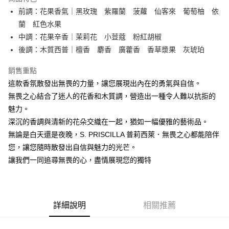
街口支付
前調：花果香氣｜黑玫瑰 紫羅蘭 菠蘿 仙客來 葡萄柚 依
蘭 紅色水果
AFTEE先享後付
中調：花果辛香｜茉莉花 小荳蔻 粉紅胡椒
相關說明
後調：木質西普｜檀香 麝香 廣藿香 香草漿果 灰琥珀
【關於「AFTEE先享後付」】
ATM付款
AFTEE先享後付是「在收到商品之後才付款」的支付方式。 讓您購物簡單
銷售重點
便利好安心！
１．簡單：不需註冊會員、不需綁卡、不需儲值。
這款香氛散發出無畏的力量，讓您展現出內在的勇氣與自信。
運送方式
２．便利：只要手機號碼，簡訊認證，即可結帳。
無畏之心結合了迷人的花香和木質調，營造出一種令人難以抗拒的
３．安心：先確認商品／服務後，再付款。
全家取貨付款
魅力。
每筆NT$80，滿NT$1,000(含以上)免運費
【「AFTEE先享後付」結帳流程】
深沉的香調與清新的花朵交織在一起，猶如一幅優雅的藝術品。
１．於結帳方式選擇「AFTEE先享後付」後，將跳轉至「AFTEE先享後付」
7-11取貨付款
無論是白天還是夜晚，S. PRISCILLA 普莉西萊．無畏之心都能陪伴
結帳頁面，進行簡訊認證並確認金額後，即可完成結帳。
２．訂單成立數日內，您將收到繳費通知簡訊。
您，讓您隨時散發出自信與魅力的光芒。
每筆NT$80，滿NT$1,000(含以上)免運費
３．收到繳費通知簡訊後14天內，點擊此簡訊中的連結，可透過四大超商／
讓我們一同追尋無畏的心，盡情展現您的獨特
ATM／網路銀行／等多元方式進行付款，方視為交易完成。
新瑞宅配
※ 請注意：結帳手續完成當下不需立刻繳費，但若您需要取消訂單，請聯絡
每筆NT$90，滿NT$1,000(含以上)免運費
購買商品的店家。未經商家同意取消之訂單仍視為有效，需透過AFTEE先享
後付繳納相關費用。
郵局
※ 交易是否成功請以「AFTEE先享後付 」之結帳頁面顯示為準，若有關於
詳細說明
相關推薦
是否繳費成功／繳費後需取消欲退款等相關疑問，請聯繫「AFTEE先享後付
每筆NT$90，滿NT$1,000(含以上)免運費
客戶支援中心」
https://netprotections.freshdesk.com/support/home