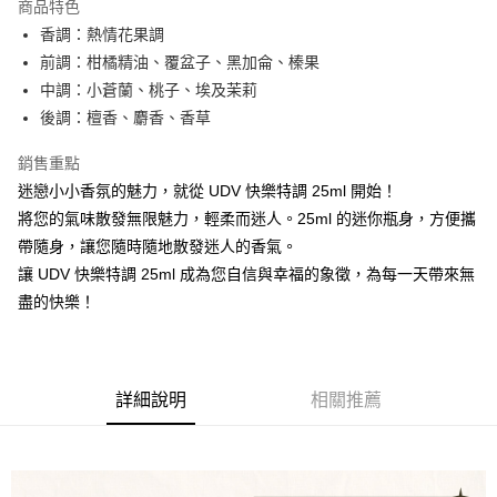
商品特色
合作金庫商業銀行
第一商業銀行
超商取貨付款
香調：熱情花果調
華南商業銀行
彰化商業銀行
前調：柑橘精油、覆盆子、黑加侖、榛果
LINE Pay
上海商業儲蓄銀行
台北富邦商業銀行
國泰世華商業銀行
兆豐國際商業銀行
中調：小蒼蘭、桃子、埃及茉莉
街口支付
臺灣中小企業銀行
台中商業銀行
後調：檀香、麝香、香草
匯豐（台灣）商業銀行
華泰商業銀行
悠遊付
聯邦商業銀行
遠東國際商業銀行
銷售重點
元大商業銀行
永豐商業銀行
全盈+PAY
迷戀小小香氛的魅力，就從 UDV 快樂特調 25ml 開始！
玉山商業銀行
星展（台灣）商業銀行
將您的氣味散發無限魅力，輕柔而迷人。25ml 的迷你瓶身，方便攜
台新國際商業銀行
中國信託商業銀行
AFTEE先享後付
帶隨身，讓您隨時隨地散發迷人的香氣。
台灣樂天信用卡公司
相關說明
讓 UDV 快樂特調 25ml 成為您自信與幸福的象徵，為每一天帶來無
【關於「AFTEE先享後付」】
ATM付款
盡的快樂！
AFTEE先享後付是「在收到商品之後才付款」的支付方式。 讓您購物簡單
便利好安心！
１．簡單：不需註冊會員、不需綁卡、不需儲值。
運送方式
２．便利：只要手機號碼，簡訊認證，即可結帳。
３．安心：先確認商品／服務後，再付款。
全家取貨付款
詳細說明
相關推薦
每筆NT$80，滿NT$1,000(含以上)免運費
【「AFTEE先享後付」結帳流程】
１．於結帳方式選擇「AFTEE先享後付」後，將跳轉至「AFTEE先享後付」
7-11取貨付款
結帳頁面，進行簡訊認證並確認金額後，即可完成結帳。
２．訂單成立數日內，您將收到繳費通知簡訊。
每筆NT$80，滿NT$1,000(含以上)免運費