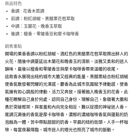
商品特色
合作金庫商業銀行
第一商業銀行
超商取貨付款
香調 : 花香木質調
華南商業銀行
彰化商業銀行
前調：粉紅胡椒、黑醋栗花苞萃取
LINE Pay
上海商業儲蓄銀行
台北富邦商業銀行
國泰世華商業銀行
兆豐國際商業銀行
中調：玉蘭花、晚香玉萃取
街口支付
臺灣中小企業銀行
台中商業銀行
後調：檀香、零陵香豆和摩卡咖啡香
匯豐（台灣）商業銀行
華泰商業銀行
悠遊付
聯邦商業銀行
遠東國際商業銀行
銷售重點
元大商業銀行
永豐商業銀行
全盈+PAY
開場的果香香調以粉紅胡椒、酒紅色的黑醋栗花苞萃取擦出醉人的
玉山商業銀行
星展（台灣）商業銀行
火花，隨後中調蔓延出木蘭花和晚香玉的清新、淡雅又柔和的迷人
台新國際商業銀行
中國信託商業銀行
AFTEE先享後付
韻味，最後以檀香和零陵香豆與摩卡咖啡香帶來溫暖的收尾。
台灣樂天信用卡公司
相關說明
這款香水展現出紐約城市大膽又經典的能量，黑醋栗結合粉紅胡椒
【關於「AFTEE先享後付」】
ATM付款
使香氣散發著閃耀的光澤感，麝香為此城市氛圍賦予律動感，使香
AFTEE先享後付是「在收到商品之後才付款」的支付方式。 讓您購物簡單
便利好安心！
氣擁有如心跳般的律動，活力又奔放。接著融入晚香玉的花香，此
１．簡單：不需註冊會員、不需綁卡、不需儲值。
運送方式
種花瞭解自己身於何處、認同自己身份、理解自己，象徵著大膽和
２．便利：只要手機號碼，簡訊認證，即可結帳。
３．安心：先確認商品／服務後，再付款。
勇於突破框架，與害羞和內向完全相反，難以捉摸的神祕迷人香。
全家取貨付款
尾調沉澱後的香氣是摩卡咖啡香，濃郁的濃縮咖啡香氣與蓬鬆的奶
每筆NT$80，滿NT$1,000(含以上)免運費
【「AFTEE先享後付」結帳流程】
泡融為一體，苦中帶點甜甜的奶香。早晨的紐約街頭，人手一杯咖
１．於結帳方式選擇「AFTEE先享後付」後，將跳轉至「AFTEE先享後付」
7-11取貨付款
結帳頁面，進行簡訊認證並確認金額後，即可完成結帳。
啡，每當夜幕降臨，城市迷人的燈光也照亮了城市的脈動。
２．訂單成立數日內，您將收到繳費通知簡訊。
每筆NT$80，滿NT$1,000(含以上)免運費