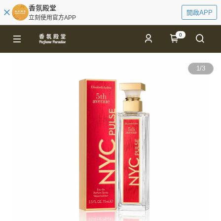
香氛殿堂
開啟APP
立刻使用官方APP
0
1
/
3